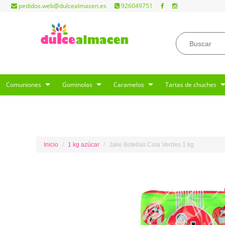
pedidos.web@dulcealmacen.es
926049751
Comuniones
Gominolas
Caramelos
Tartas de chuches
Inicio
1 kg azúcar
Jake Botellas Cola Verdes 1 kg