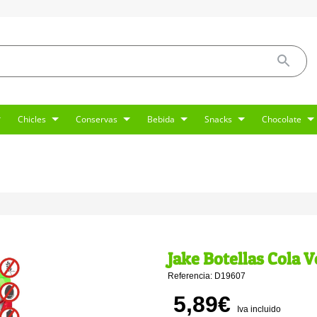
Chicles
Conservas
Bebida
Snacks
Chocolate
Jake Botellas Cola V
Referencia: D19607
5,89€
Iva incluido