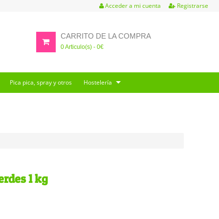
Acceder a mi cuenta
Registrarse
CARRITO DE LA COMPRA
0
Articulo(s) -
0
€
Pica pica, spray y otros
Hostelería
erdes 1 kg