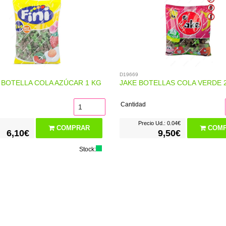
D19669
I BOTELLA COLA AZÚCAR 1 KG
JAKE BOTELLAS COLA VERDE 
Cantidad
Precio Ud.: 0.04€
COMPRAR
COMP
6,10€
9,50€
Stock: