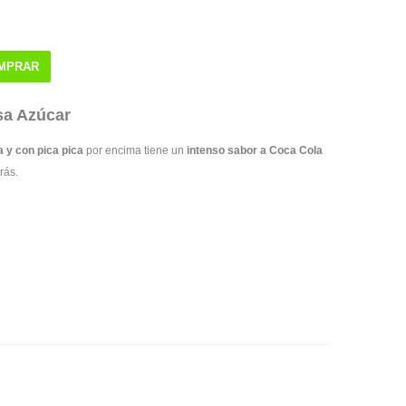
MPRAR
sa Azúcar
 y con pica pica
por encima tiene un
intenso sabor a Coca Cola
rás.