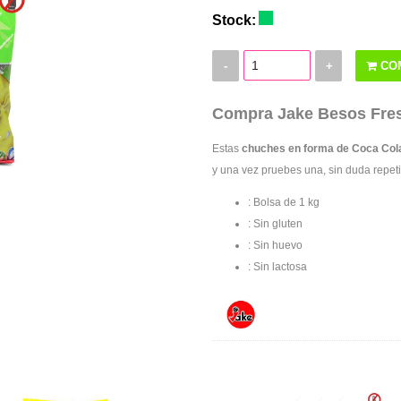
Stock:
-
+
CO
Compra Jake Besos Fre
Estas
chuches en forma de Coca Cola
y una vez pruebes una, sin duda repeti
: Bolsa de 1 kg
: Sin gluten
: Sin huevo
: Sin lactosa